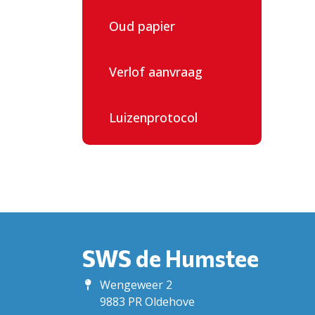
Oud papier
Verlof aanvraag
Luizenprotocol
SWS de Humstee
Wengeweer 2
9883 PR Oldehove