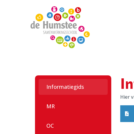
Home
Onze school
Onze groepen
I
Voor ouders
Informatiegids
Hier v
Quadraten
MR
Aanmelden
OC
Contact